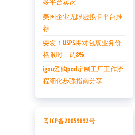
多平台卖家
美国企业无限虚拟卡平台推
荐
突发！USPS将对包裹业务价
格限时上调8%
igou爱购pod定制工厂工作流
程细化步骤指南分享
粤ICP备20059892号