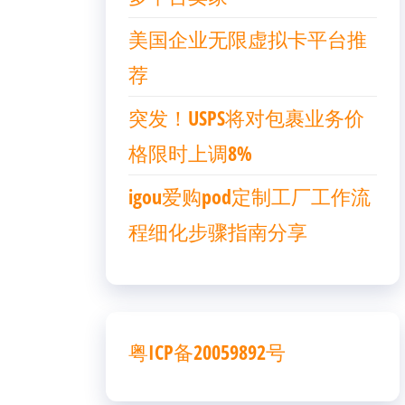
美国企业无限虚拟卡平台推
荐
突发！USPS将对包裹业务价
格限时上调8%
igou爱购pod定制工厂工作流
程细化步骤指南分享
粤ICP备20059892号