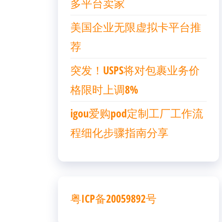
多平台卖家
美国企业无限虚拟卡平台推
荐
突发！USPS将对包裹业务价
格限时上调8%
igou爱购pod定制工厂工作流
程细化步骤指南分享
粤ICP备20059892号