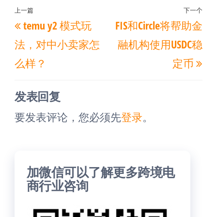
文
上一篇
下一个
上
下
temu y2 模式玩
FIS和Circle将帮助金
章
一
一
导
法，对中小卖家怎
融机构使用USDC稳
篇
篇
航
么样？
定币
文
文
章
章
发表回复
要发表评论，您必须先
登录
。
加微信可以了解更多跨境电
商行业咨询