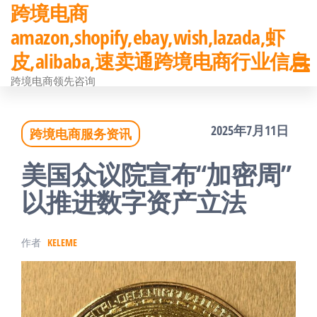
跨境电商
前
amazon,shopify,ebay,wish,lazada,虾
往
皮,alibaba,速卖通跨境电商行业信息
内
跨境电商领先咨询
容
2025年7月11日
跨境电商服务资讯
美国众议院宣布“加密周”
以推进数字资产立法
作者
KELEME