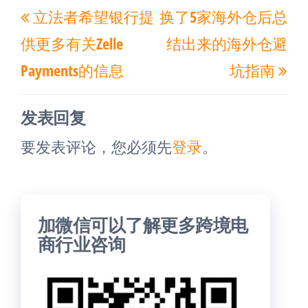
上
下
立法者希望银行提
换了5家海外仓后总
章
一
一
导
供更多有关Zelle
结出来的海外仓避
篇
篇
航
Payments的信息
坑指南
文
文
章
章
发表回复
要发表评论，您必须先
登录
。
加微信可以了解更多跨境电
商行业咨询