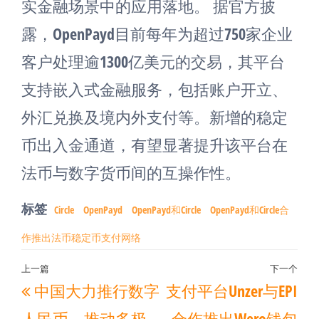
实金融场景中的应用落地。 据官方披
露，OpenPayd目前每年为超过750家企业
客户处理逾1300亿美元的交易，其平台
支持嵌入式金融服务，包括账户开立、
外汇兑换及境内外支付等。新增的稳定
币出入金通道，有望显著提升该平台在
法币与数字货币间的互操作性。
标签
Circle
OpenPayd
OpenPayd和Circle
OpenPayd和Circle合
作推出法币稳定币支付网络
文
上一篇
下一个
上
下
中国大力推行数字
支付平台Unzer与EPI
章
一
一
导
人民币，推动多极
合作推出Wero钱包