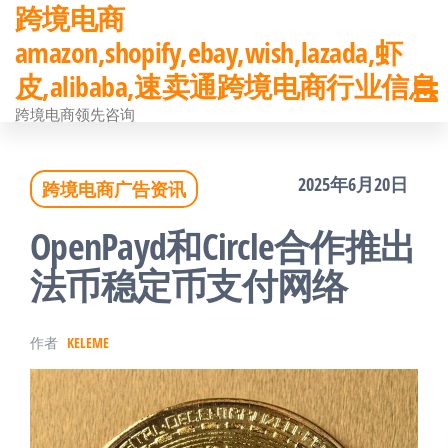
跨境电商
前
amazon,shopify,ebay,wish,lazada,虾
往
皮,alibaba,速卖通跨境电商行业信息
内
跨境电商领先咨询
容
2025年6月20日
跨境电商广告资讯
OpenPayd和Circle合作推出
法币稳定币支付网络
作者
KELEME