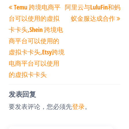
Temu 跨境电商平
阿里云与LuluFin和蚂
章
一
一
导
台可以使用的虚拟
蚁金服达成合作
篇
篇
航
卡卡头,Shein 跨境电
文
文
商平台可以使用的
章
章
虚拟卡卡头,Etsy跨境
电商平台可以使用
的虚拟卡卡头
发表回复
要发表评论，您必须先
登录
。