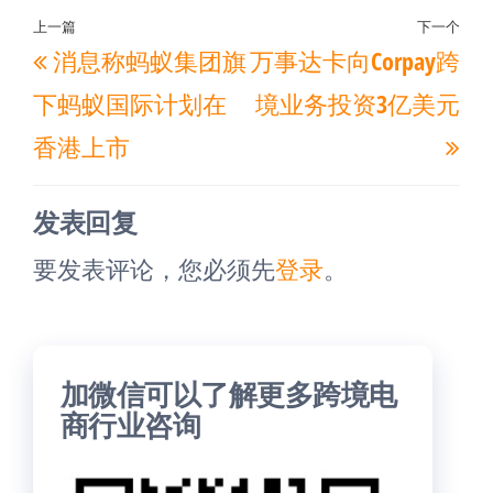
文
上一篇
下一个
上
下
消息称蚂蚁集团旗
万事达卡向Corpay跨
章
一
一
导
下蚂蚁国际计划在
境业务投资3亿美元
篇
篇
航
香港上市
文
文
章
章
发表回复
要发表评论，您必须先
登录
。
加微信可以了解更多跨境电
商行业咨询