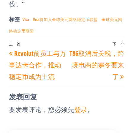
伐。”
标签
Visa
Visa将加入全球美元网络稳定币联盟
全球美元网
络稳定币联盟
文
上一篇
下一个
上
下
Revolut前员工与万
T86取消后关税，跨
章
一
一
导
事达卡合作，推动
境电商的寒冬要来
篇
篇
航
稳定币成为主流
了
文
文
章
章
发表回复
要发表评论，您必须先
登录
。