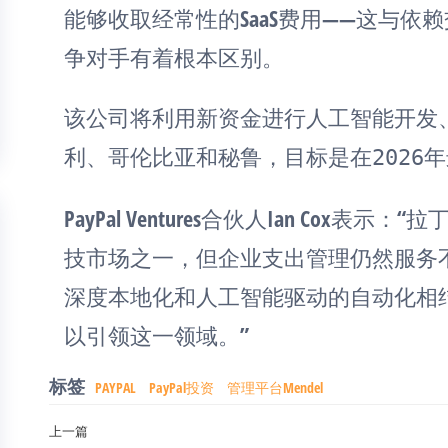
能够收取经常性的SaaS费用——这与
争对手有着根本区别。
该公司将利用新资金进行人工智能开发、
利、哥伦比亚和秘鲁，目标是在2026
PayPal Ventures合伙人Ian Co
技市场之一，但企业支出管理仍然服务不足
深度本地化和人工智能驱动的自动化相
以引领这一领域。”
标签
PAYPAL
PayPal投资
管理平台Mendel
文
上一篇
上