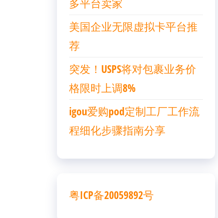
多平台卖家
美国企业无限虚拟卡平台推
荐
突发！USPS将对包裹业务价
格限时上调8%
igou爱购pod定制工厂工作流
程细化步骤指南分享
粤ICP备20059892号