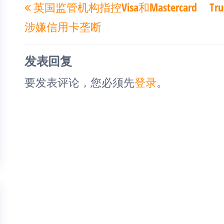
英国监管机构指控Visa和Mastercard
Tr
章
一
导
涉嫌信用卡垄断
篇
航
文
发表回复
章
要发表评论，您必须先
登录
。