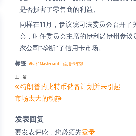
是否损害了零售商的利益。
同样在11月，参议院司法委员会召开了关于
会，时任委员会主席的伊利诺伊州参议员迪克·德
家公司“垄断”了信用卡市场。
标签
Visa和Mastercard
信用卡垄断
文
上一篇
上
特朗普的比特币储备计划并未引起
章
一
导
市场太大的动静
篇
航
文
发表回复
章
要发表评论，您必须先
登录
。