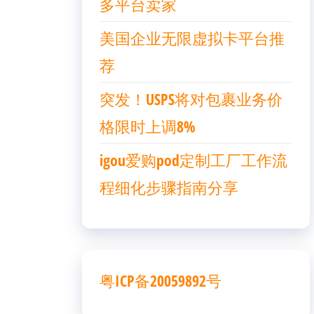
多平台卖家
美国企业无限虚拟卡平台推
荐
突发！USPS将对包裹业务价
格限时上调8%
igou爱购pod定制工厂工作流
程细化步骤指南分享
粤ICP备20059892号