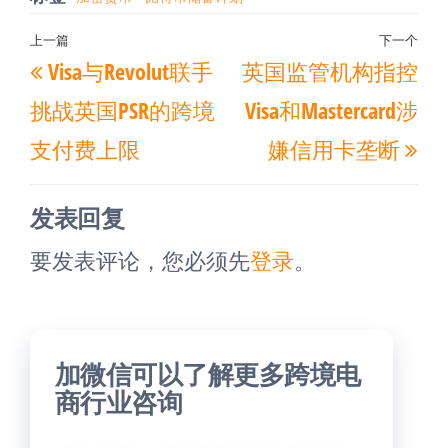
文
上一篇
下一个
上
下
Visa与Revolut联手
英国监管机构指控
章
一
一
导
挑战英国PSR的跨境
Visa和Mastercard涉
篇
篇
航
支付费上限
嫌信用卡垄断
文
文
章
章
发表回复
要发表评论，您必须先
登录
。
加微信可以了解更多跨境电
商行业咨询