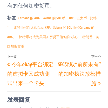
有的任何加密货币。
标签
Cardano 的 ADA
Solana 的 SOL 币
XRP
以太币
比特
币
比特币和以太币以及 XRP、Solana 的 SOL 币和Cardano 的
ADA。
比特币将成为美国加密货币储备的“核心”
特朗普
美
国加密货币
文
上一篇
下一个
上
下
今年ebay平台绑定
SEC采取“前所未有”
章
一
一
导
的虚拟卡又成功测
的加密执法放松措
篇
篇
航
试出来一个卡头
施
文
文
章
章
发表回复