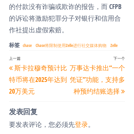
的付款没有诈骗或欺诈的报告，而 CFPB
的诉讼将激励犯罪分子对银行和信用合
作社提出虚假索赔。
标签
chase
Chase将限制使用Zelle进行社交媒体购物
Zelle
文
上一篇
下一个
上
下
斯卡拉穆奇预计比
万事达卡推出“一个
章
一
一
导
特币将在2025年达到
凭证”功能，支持多
篇
篇
航
20万美元
种预约结账选择
文
文
章
章
发表回复
要发表评论，您必须先
登录
。