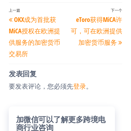
文
上一篇
下一个
上
下
OKX成为首批获
eToro获得MiCA许
章
一
一
导
MiCA授权在欧洲提
可，可在欧洲提供
篇
篇
航
供服务的加密货币
加密货币服务
文
文
交易所
章
章
发表回复
要发表评论，您必须先
登录
。
加微信可以了解更多跨境电
商行业咨询