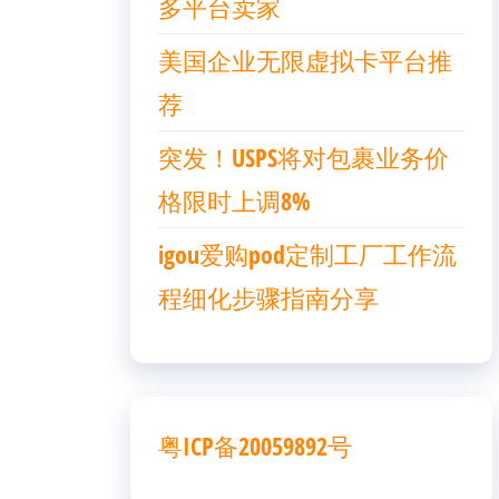
多平台卖家
美国企业无限虚拟卡平台推
荐
突发！USPS将对包裹业务价
格限时上调8%
igou爱购pod定制工厂工作流
程细化步骤指南分享
粤ICP备20059892号