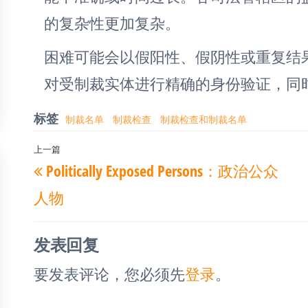
的复杂性更加复杂。
困难可能会以假阳性、假阴性或重复结
对受制裁实体进行精确的身份验证，同
标签
制裁名单
制裁检查
制裁检查和制裁名单
文
上一篇
上
Politically Exposed Persons：政治公众
章
一
导
人物
篇
航
文
发表回复
章
要发表评论，您必须先
登录
。