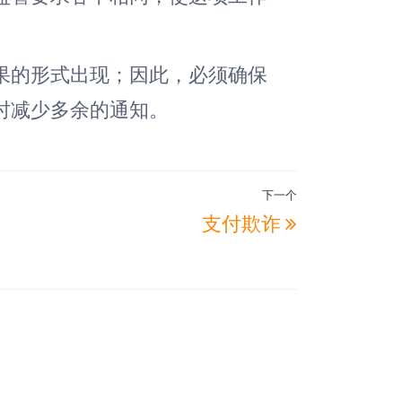
果的形式出现；因此，必须确保
时减少多余的通知。
下一个
下
支付欺诈
一
篇
文
章