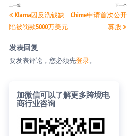
文
上一篇
下一个
上
下
Klarna因反洗钱缺
Chime申请首次公开
章
一
一
导
陷被罚款5000万美元
募股
篇
篇
航
文
文
发表回复
章
章
要发表评论，您必须先
登录
。
加微信可以了解更多跨境电
商行业咨询