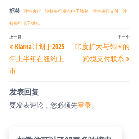
标签
沙特央行
沙特央行发布电子钱包
沙特央行支付
沙
特央行电子钱包
文
上一篇
下一个
上
下
Klarna计划于2025
印度扩大与邻国的
章
一
一
导
年上半年在纽约上
跨境支付联系
篇
篇
航
市
文
文
章
章
发表回复
要发表评论，您必须先
登录
。