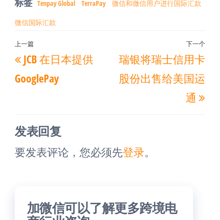
标签
Tenpay Global
TerraPay
微信和微信用户进行国际汇款
微信国际汇款
文
上一篇
下一个
上
下
JCB 在日本提供
瑞银将瑞士信用卡
章
一
一
导
GooglePay
股份出售给美国运
篇
篇
航
通
文
文
章
章
发表回复
要发表评论，您必须先
登录
。
加微信可以了解更多跨境电