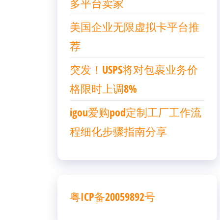
多平台卖家
美国企业无限虚拟卡平台推
荐
突发！USPS将对包裹业务价
格限时上调8%
igou爱购pod定制工厂工作流
程细化步骤指南分享
粤ICP备20059892号