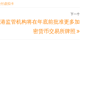
10预付虚拟卡
下一个
下
香港监管机构将在年底前批准更多加
一
密货币交易所牌照
篇
文
章