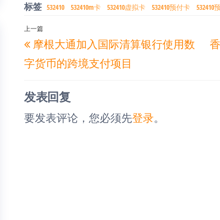
标签
532410
532410m卡
532410虚拟卡
532410预付卡
5324
文
上一篇
上
摩根大通加入国际清算银行使用数
章
一
导
字货币的跨境支付项目
篇
航
文
发表回复
章
要发表评论，您必须先
登录
。