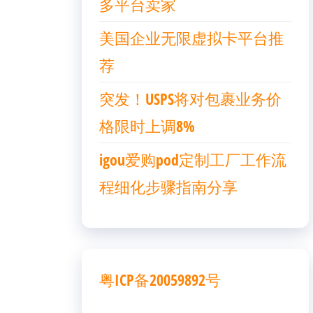
多平台卖家
美国企业无限虚拟卡平台推
荐
突发！USPS将对包裹业务价
格限时上调8%
igou爱购pod定制工厂工作流
程细化步骤指南分享
粤ICP备20059892号