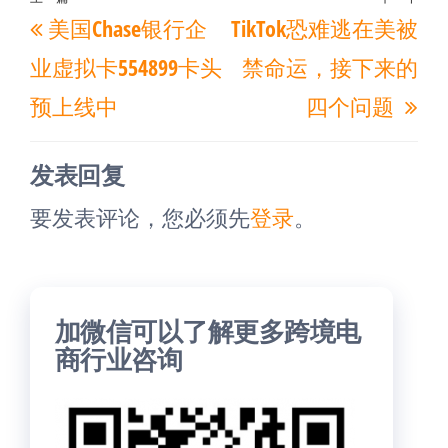
文
上
下
美国Chase银行企
TikTok恐难逃在美被
章
一
一
导
业虚拟卡554899卡头
禁命运，接下来的
篇
篇
航
预上线中
四个问题
文
文
章
章
发表回复
要发表评论，您必须先
登录
。
加微信可以了解更多跨境电
商行业咨询