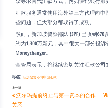
众寻求替代汇款方式，例如传统银行服
汇款服务通常使用海外第三方代理向中
些问题，但大部分都取得了成功。
然而，新加坡警察部队 (SPF) 已收到
约为1,300万新元，其中很大一部分投诉针
Moneychanger。
金管局表示，将继续密切关注汇款公司
标签
新加坡暂停向中国汇款
文
上一篇
上
沃尔玛提前终止与第一资本的合作
V
章
一
导
关系