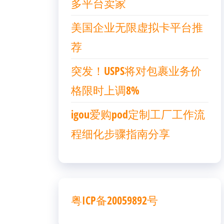
多平台卖家
美国企业无限虚拟卡平台推
荐
突发！USPS将对包裹业务价
格限时上调8%
igou爱购pod定制工厂工作流
程细化步骤指南分享
粤ICP备20059892号