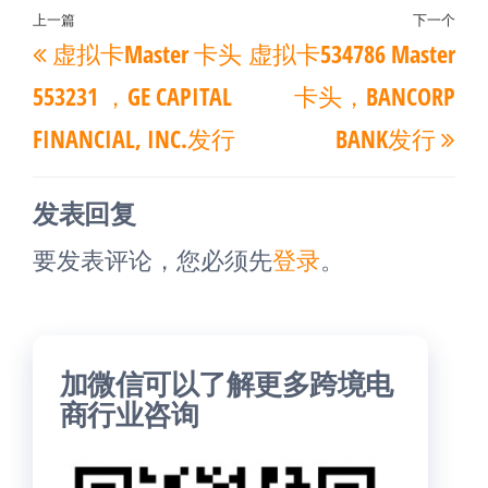
文
上一篇
下一个
上
下
虚拟卡Master 卡头
虚拟卡534786 Master
章
一
一
导
553231 ，GE CAPITAL
卡头，BANCORP
篇
篇
航
FINANCIAL, INC.发行
BANK发行
文
文
章
章
发表回复
要发表评论，您必须先
登录
。
加微信可以了解更多跨境电
商行业咨询