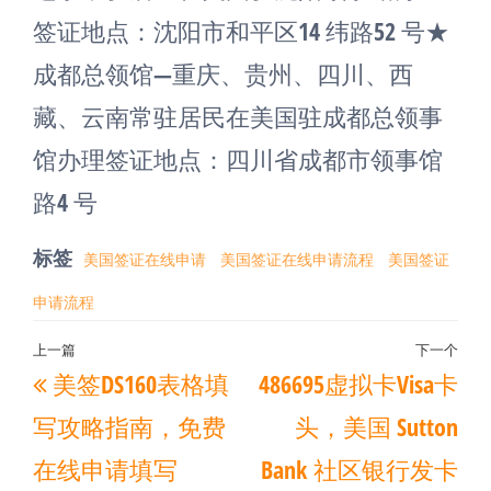
签证地点：沈阳市和平区14 纬路52 号★
成都总领馆—重庆、贵州、四川、西
藏、云南常驻居民在美国驻成都总领事
馆办理签证地点：四川省成都市领事馆
路4 号
标签
美国签证在线申请
美国签证在线申请流程
美国签证
申请流程
文
上一篇
下一个
上
下
美签DS160表格填
486695虚拟卡Visa卡
章
一
一
导
写攻略指南，免费
头，美国 Sutton
篇
篇
航
在线申请填写
Bank 社区银行发卡
文
文