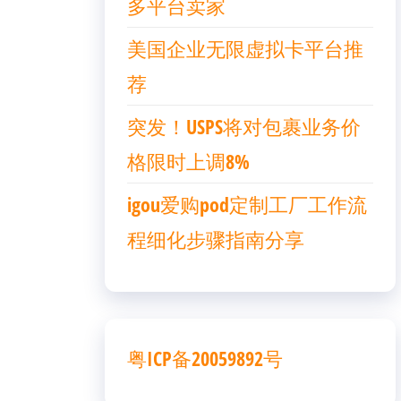
多平台卖家
美国企业无限虚拟卡平台推
荐
突发！USPS将对包裹业务价
格限时上调8%
igou爱购pod定制工厂工作流
程细化步骤指南分享
粤ICP备20059892号