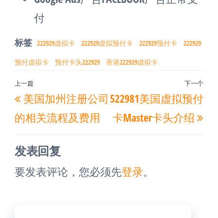
付
标签
222929虚拟卡
222929虚拟预付卡
222929预付卡
222929
预付虚拟卡
预付卡头222929
香港222929虚拟卡
文
上一篇
下一个
上
下
美国加州注册公司
522981美国虚拟预付
章
一
一
导
的相关流程及费用
卡Master卡头介绍
篇
篇
航
文
文
发表回复
章
章
要发表评论，您必须先
登录
。