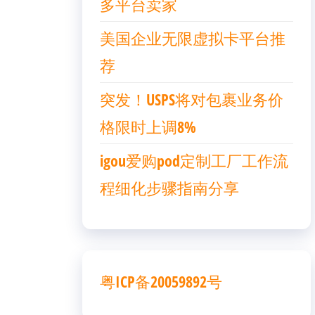
多平台卖家
美国企业无限虚拟卡平台推
荐
突发！USPS将对包裹业务价
格限时上调8%
igou爱购pod定制工厂工作流
程细化步骤指南分享
粤ICP备20059892号