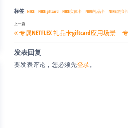
标签
NIKE
NIKE giftcard
NIKE实体卡
NIKE礼品卡
NIKE虚拟卡
文
上一篇
上
专属NETFLEX 礼品卡giftcard应用场景
专
章
一
导
篇
航
发表回复
文
要发表评论，您必须先
登录
。
章