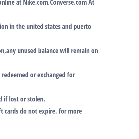
 online at Nike.com,Converse.com At
on in the united states and puerto
n,any unused balance will remain on
 be redeemed or exchanged for
 if lost or stolen.
ft cards do not expire. for more