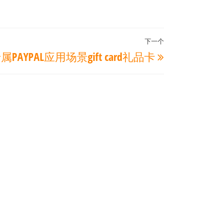
下一个
下
属PAYPAL应用场景gift card礼品卡
一
篇
文
章