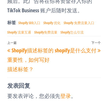
频后。此广告将在你将资金存入你的
TikTok Business 账户后随时发送。
标签
Shopify SEO入口
Shopify 优化
Shopify 免费流量入口
Shopify 流量互通
Shopify免费流量
Shopify怎么引流
文
上一篇
下一个
上
下
Shopify描述标签的
shopify是什么支付
章
一
一
导
重要性，如何写好
篇
篇
航
描述标签？
文
文
章
章
发表回复
要发表评论，您必须先
登录
。