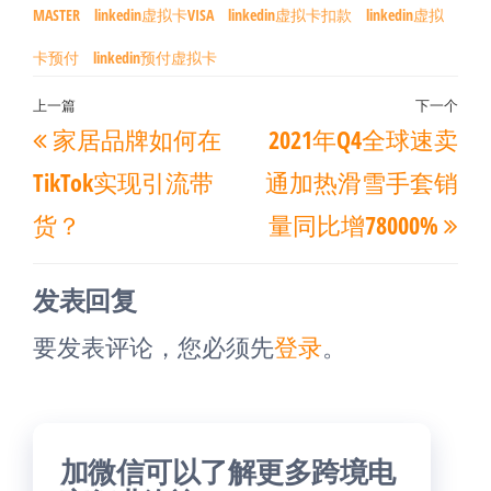
MASTER
linkedin虚拟卡VISA
linkedin虚拟卡扣款
linkedin虚拟
卡预付
linkedin预付虚拟卡
文
上一篇
下一个
上
下
家居品牌如何在
2021年Q4全球速卖
章
一
一
导
TikTok实现引流带
通加热滑雪手套销
篇
篇
航
货？
量同比增78000%
文
文
章
章
发表回复
要发表评论，您必须先
登录
。
加微信可以了解更多跨境电