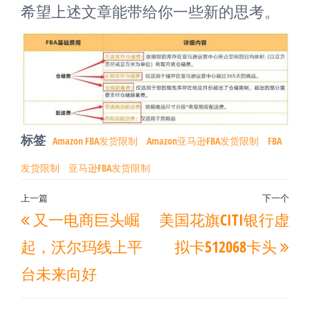
希望上述文章能带给你一些新的思考。
标签
Amazon FBA发货限制
Amazon亚马逊FBA发货限制
FBA
发货限制
亚马逊FBA发货限制
文
上一篇
下一个
上
下
又一电商巨头崛
美国花旗CITI银行虚
章
一
一
导
起，沃尔玛线上平
拟卡512068卡头
篇
篇
航
台未来向好
文
文