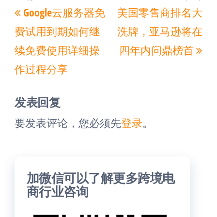
上
下
Google云服务器免
美国零售商排名大
章
一
一
导
费试用到期如何继
洗牌，亚马逊将在
篇
篇
航
续免费使用详细操
四年内问鼎榜首
文
文
作过程分享
章
章
发表回复
要发表评论，您必须先
登录
。
加微信可以了解更多跨境电
商行业咨询