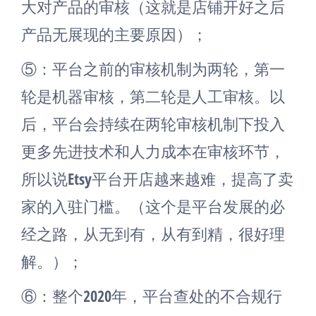
大对产品的审核（这就是店铺开好之后
产品无展现的主要原因）；
⑤：平台之前的审核机制为两轮，第一
轮是机器审核，第二轮是人工审核。以
后，平台会持续在两轮审核机制下投入
更多先进技术和人力成本在审核环节，
所以说Etsy平台开店越来越难，提高了卖
家的入驻门槛。（这个是平台发展的必
经之路，从无到有，从有到精，很好理
解。）；
⑥：整个2020年，平台查处的不合规行