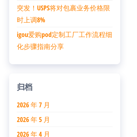
突发！USPS将对包裹业务价格限
时上调8%
igou爱购pod定制工厂工作流程细
化步骤指南分享
归档
2026 年 7 月
2026 年 5 月
2026 年 4 月