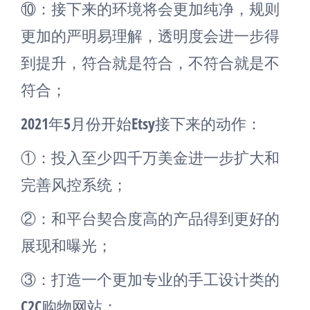
⑩：接下来的环境将会更加纯净，规则
更加的严明易理解，透明度会进一步得
到提升，符合就是符合，不符合就是不
符合；
2021年5月份开始Etsy接下来的动作：
①：投入至少四千万美金进一步扩大和
完善风控系统；
②：和平台契合度高的产品得到更好的
展现和曝光；
③：打造一个更加专业的手工设计类的
C2C购物网站；