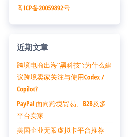
粤ICP备20059892号
近期文章
跨境电商出海“黑科技”:为什么建
议跨境卖家关注与使用Codex /
Copilot?
PayPal 面向跨境贸易、B2B及多
平台卖家
美国企业无限虚拟卡平台推荐