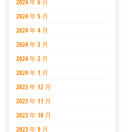
2024 年 6 月
2024 年 5 月
2024 年 4 月
2024 年 3 月
2024 年 2 月
2024 年 1 月
2023 年 12 月
2023 年 11 月
2023 年 10 月
2023 年 9 月