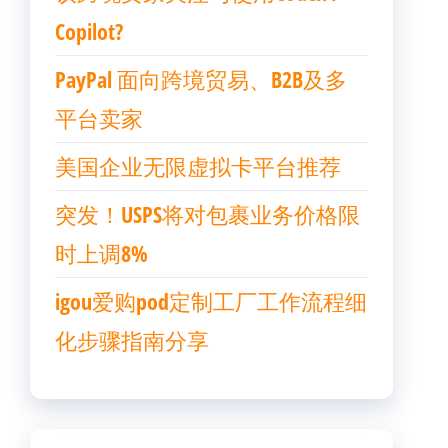
Copilot?
PayPal 面向跨境贸易、B2B及多
平台卖家
美国企业无限虚拟卡平台推荐
突发！USPS将对包裹业务价格限
时上调8%
igou爱购pod定制工厂工作流程细
化步骤指南分享