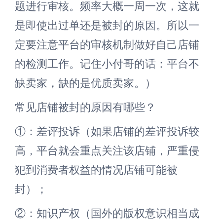
题进行审核。频率大概一周一次，这就
是即使出过单还是被封的原因。所以一
定要注意平台的审核机制做好自己店铺
的检测工作。记住小付哥的话：平台不
缺卖家，缺的是优质卖家。）
常见店铺被封的原因有哪些？
①：差评投诉（如果店铺的差评投诉较
高，平台就会重点关注该店铺，严重侵
犯到消费者权益的情况店铺可能被
封）；
②：知识产权（国外的版权意识相当成