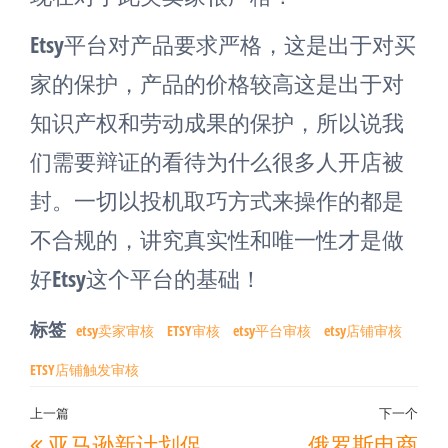
Etsy平台对产品要求严格，这是出于对买
家的保护，产品的价格较高这是出于对
知识产权和劳动成果的保护，所以说我
们需要辩证的看待为什么很多人开店被
封。一切以投机取巧方式来操作的都是
不合规的，讲究真实性和唯一性才是做
好Etsy这个平台的基础！
标签
etsy卖家审核
ETSY审核
etsy平台审核
etsy店铺审核
ETSY店铺触发审核
文
上一篇
下一个
上
下
亚马逊新计划促
俄罗斯电商