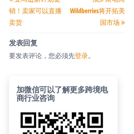
章
一
一
导
销！卖家可以直播
Wildberries将开拓美
篇
篇
航
卖货
国市场
文
文
章
章
发表回复
要发表评论，您必须先
登录
。
加微信可以了解更多跨境电
商行业咨询