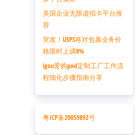
美国企业无限虚拟卡平台推
荐
突发！USPS将对包裹业务价
格限时上调8%
igou爱购pod定制工厂工作流
程细化步骤指南分享
粤ICP备20059892号