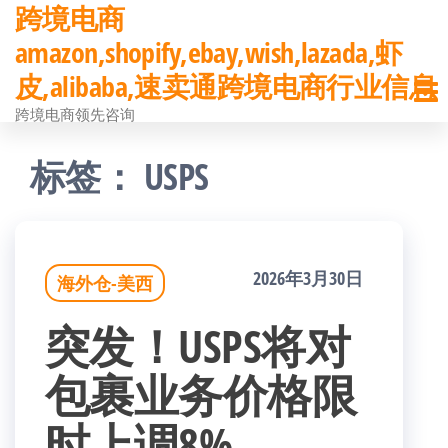
跨境电商
前
amazon,shopify,ebay,wish,lazada,虾
往
皮,alibaba,速卖通跨境电商行业信息
内
跨境电商领先咨询
容
标签：
USPS
2026年3月30日
海外仓-美西
突发！USPS将对
包裹业务价格限
时上调8%