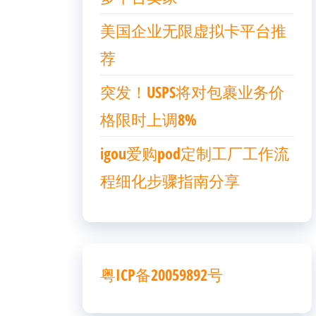
美国企业无限虚拟卡平台推
荐
突发！USPS将对包裹业务价
格限时上调8%
igou爱购pod定制工厂工作流
程细化步骤指南分享
粤ICP备20059892号