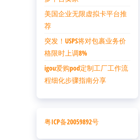
美国企业无限虚拟卡平台推
荐
突发！USPS将对包裹业务价
格限时上调8%
igou爱购pod定制工厂工作流
程细化步骤指南分享
粤ICP备20059892号