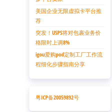
美国企业无限虚拟卡平台推
荐
突发！USPS将对包裹业务价
格限时上调8%
igou爱购pod定制工厂工作流
程细化步骤指南分享
粤ICP备20059892号