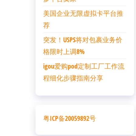
美国企业无限虚拟卡平台推
荐
突发！USPS将对包裹业务价
格限时上调8%
igou爱购pod定制工厂工作流
程细化步骤指南分享
粤ICP备20059892号