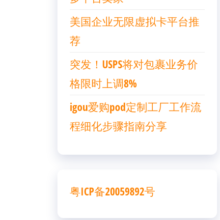
美国企业无限虚拟卡平台推
荐
突发！USPS将对包裹业务价
格限时上调8%
igou爱购pod定制工厂工作流
程细化步骤指南分享
粤ICP备20059892号