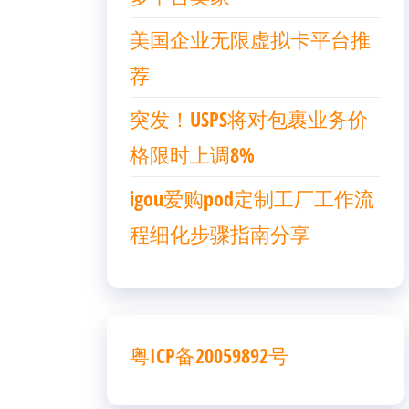
美国企业无限虚拟卡平台推
荐
突发！USPS将对包裹业务价
格限时上调8%
igou爱购pod定制工厂工作流
程细化步骤指南分享
粤ICP备20059892号