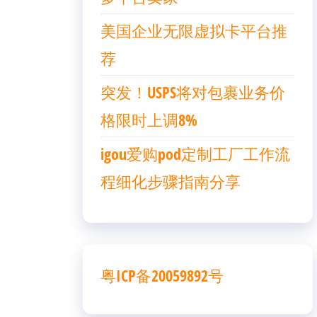
美国企业无限虚拟卡平台推
荐
突发！USPS将对包裹业务价
格限时上调8%
igou爱购pod定制工厂工作流
程细化步骤指南分享
粤ICP备20059892号