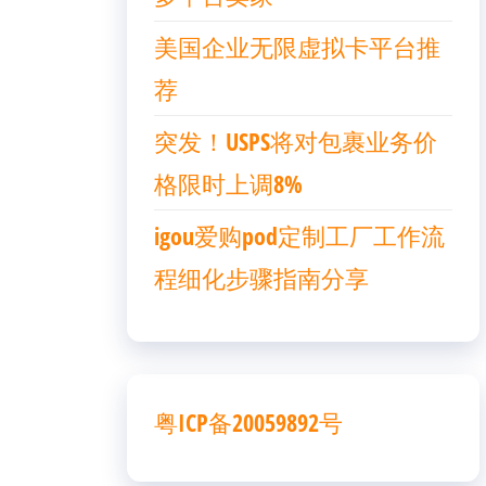
美国企业无限虚拟卡平台推
荐
突发！USPS将对包裹业务价
格限时上调8%
igou爱购pod定制工厂工作流
程细化步骤指南分享
粤ICP备20059892号