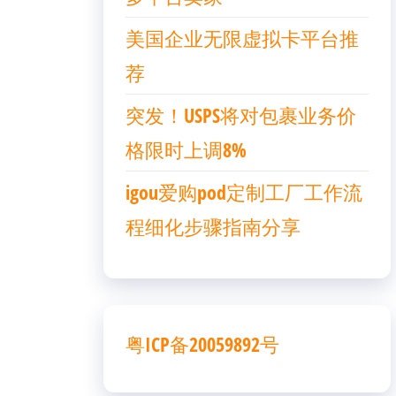
美国企业无限虚拟卡平台推
荐
突发！USPS将对包裹业务价
格限时上调8%
igou爱购pod定制工厂工作流
程细化步骤指南分享
粤ICP备20059892号