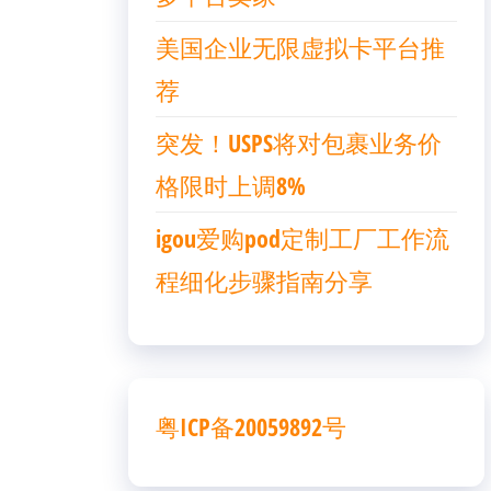
美国企业无限虚拟卡平台推
荐
突发！USPS将对包裹业务价
格限时上调8%
igou爱购pod定制工厂工作流
程细化步骤指南分享
粤ICP备20059892号