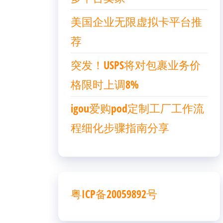
美国企业无限虚拟卡平台推
荐
突发！USPS将对包裹业务价
格限时上调8%
igou爱购pod定制工厂工作流
程细化步骤指南分享
粤ICP备20059892号