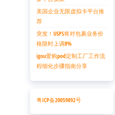
美国企业无限虚拟卡平台推
荐
突发！USPS将对包裹业务价
格限时上调8%
igou爱购pod定制工厂工作流
程细化步骤指南分享
粤ICP备20059892号