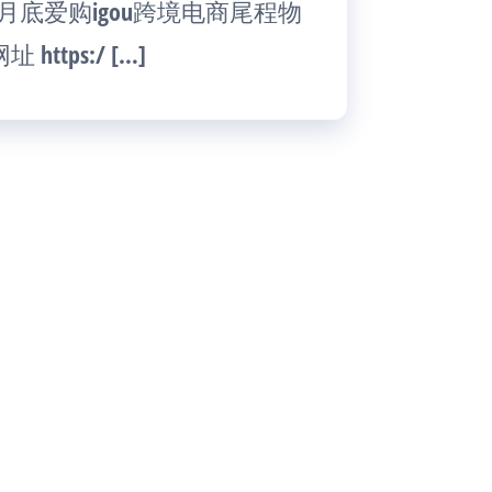
月底爱购igou跨境电商尾程物
tps:/ […]