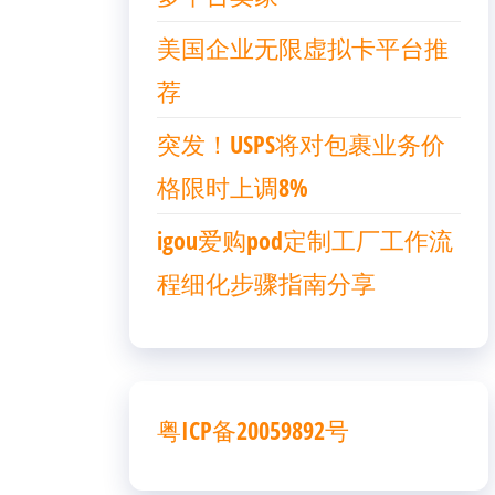
美国企业无限虚拟卡平台推
荐
突发！USPS将对包裹业务价
格限时上调8%
igou爱购pod定制工厂工作流
程细化步骤指南分享
粤ICP备20059892号