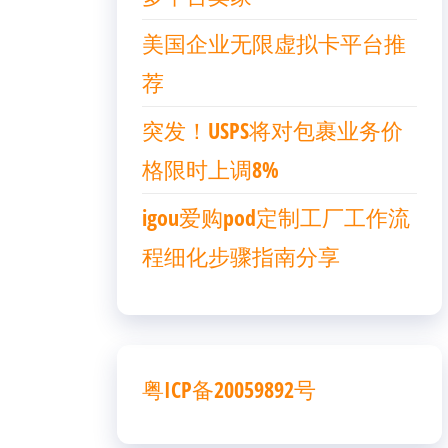
美国企业无限虚拟卡平台推
荐
突发！USPS将对包裹业务价
格限时上调8%
igou爱购pod定制工厂工作流
程细化步骤指南分享
粤ICP备20059892号