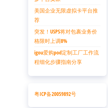
美国企业无限虚拟卡平台推
荐
突发！USPS将对包裹业务价
格限时上调8%
igou爱购pod定制工厂工作流
程细化步骤指南分享
粤ICP备20059892号